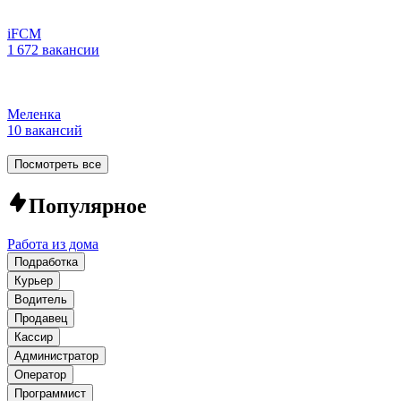
iFCM
1 672 вакансии
Меленка
10 вакансий
Посмотреть все
Популярное
Работа из дома
Подработка
Курьер
Водитель
Продавец
Кассир
Администратор
Оператор
Программист