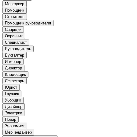
Менеджер
Помощник
Строитель
Помощник руководителя
Сварщик
Охранник
Специалист
Руководитель
Бухгалтер
Инженер
Директор
Кладовщик
Секретарь
Юрист
Грузчик
Уборщик
Дизайнер
Электрик
Повар
Экономист
Мерчендайзер