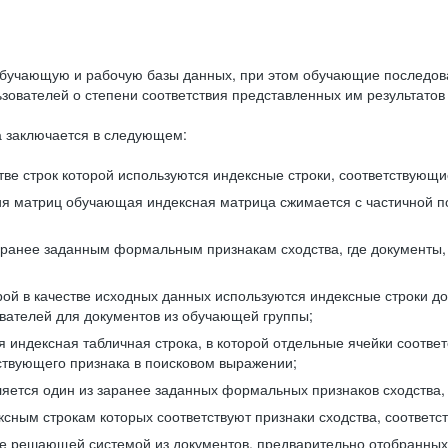
бучающую и рабочую базы данных, при этом обучающие последов
ователей о степени соответствия представленных им результатов 
 заключается в следующем:
ве строк которой используются индексные строки, соответствующ
ия матриц обучающая индексная матрица сжимается с частичной п
аранее заданным формальным признакам сходства, где документы,
ой в качестве исходных данных используются индексные строки д
ователей для документов из обучающей группы;
индексная табличная строка, в которой отдельные ячейки соответ
тствующего признака в поисковом выражении;
ляется один из заранее заданных формальных признаков сходства
ксным строкам которых соответствуют признаки сходства, соотве
е решающей системой из документов, предварительно отобранных 