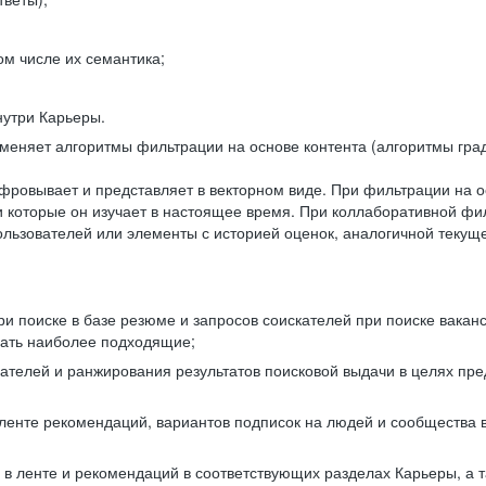
ом числе их семантика;
нутри Карьеры.
еняет алгоритмы фильтрации на основе контента (алгоритмы град
фровывает и представляет в векторном виде. При фильтрации на о
ли которые он изучает в настоящее время. При коллаборативной ф
льзователей или элементы с историей оценок, аналогичной текущ
и поиске в базе резюме и запросов соискателей при поиске вакан
рать наиболее подходящие;
одателей и ранжирования результатов поисковой выдачи в целях п
 ленте рекомендаций, вариантов подписок на людей и сообщества 
 в ленте и рекомендаций в соответствующих разделах Карьеры, а