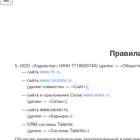
Правил
1.
ООО «Хэдхантер» (ИНН 7718620740) (далее — «Обществ
сайта
www.hh.ru
cайта
www.zarplata.ru
(далее совместно — «Сайт»);
сайта и приложения Сетка
www.setka.ru
(далее — «Сетка»);
сайта www.career.ru
(далее — «Карьера»);
CRM-системы Talantix
(далее — «Система Talantix»).
Общество является владельцем запатентованной в реестр