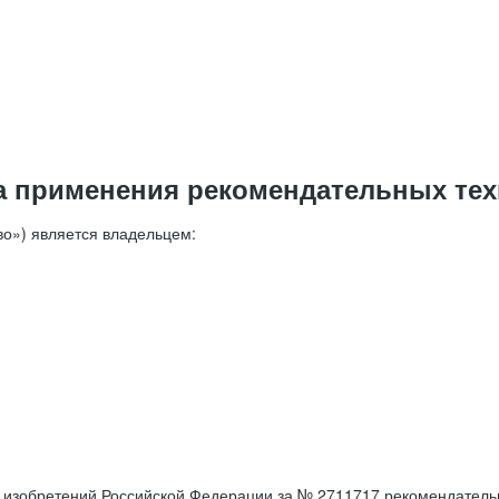
а применения рекомендательных тех
о») является владельцем:
е изобретений Российской Федерации за № 2711717 рекомендатель