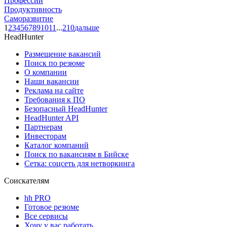
Профессии
Продуктивность
Саморазвитие
1
2
3
4
5
6
7
8
9
10
11
...
210
дальше
HeadHunter
Размещение вакансий
Поиск по резюме
О компании
Наши вакансии
Реклама на сайте
Требования к ПО
Безопасный HeadHunter
HeadHunter API
Партнерам
Инвесторам
Каталог компаний
Поиск по вакансиям в Бийске
Сетка: соцсеть для нетворкинга
Соискателям
hh PRO
Готовое резюме
Все сервисы
Хочу у вас работать