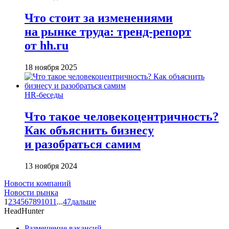
Что стоит за изменениями
на рынке труда: тренд-репорт
от hh.ru
18 ноября 2025
HR-беседы
Что такое человеко­центричность?
Как объяснить бизнесу
и разобраться самим
13 ноября 2024
Новости компаний
Новости рынка
1
2
3
4
5
6
7
8
9
10
11
...
47
дальше
HeadHunter
Размещение вакансий