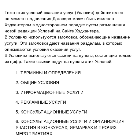
Текст этих условий оказания услуг (Условия) действителен
на момент подписания Договора может быть изменен
Хэдхантером в одностороннем порядке путем размещения
новой редакции Условий на Сайте Хэдхантера.
В Условиях используются заголовки, обозначающие название
услуги. Эти заголовки дают названия разделам, в которых
описываются условия оказания услуг.
В Условиях используются ссылки на пункты, состоящие только
из цифр. Такие ссылки ведут на пункты этих Условий.
1. ТЕРМИНЫ И ОПРЕДЕЛЕНИЯ
2. ОБЩИЕ УСЛОВИЯ
3. ИНФОРМАЦИОННЫЕ УСЛУГИ
1.1. Хэдхантер, или
Хэдхантер, ООО
4. РЕКЛАМНЫЕ УСЛУГИ
HeadHunter, или
«Хэдхантер», ИНН
2.1. Типы и статусы регистрации
5. КОНСУЛЬТАЦИОННЫЕ УСЛУГИ
Исполнитель
7718620740, адрес:
Типы регистрации
3.1. Предоставление доступа к базе данных
2.2. Активация услуг
6. КОНСУЛЬТАЦИОННЫЕ УСЛУГИ И ОРГАНИЗАЦИЯ
125047, г. Москва,
резюме с предложениями Соискателей
Описание и активация
УЧАСТИЯ В КОНКУРСАХ, ЯРМАРКАХ И ПРОЧИХ
2.1.1. Заказчику может быть присвоен один
4.0. Общие условия оказания рекламных услуг
внутригородская
о трудоустройстве с возможностью просмотра
МЕРОПРИЯТИЯХ
из Типов регистраций.
территория
4.0.1. Хэдхантер оказывает Заказчику услугу