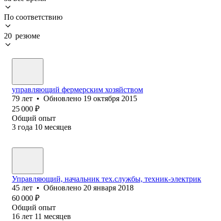
По соответствию
20 резюме
управляющий фермерским хозяйством
79
лет
•
Обновлено
19 октября 2015
25 000
₽
Общий опыт
3
года
10
месяцев
Управляющий, начальник тех.службы, техник-электрик
45
лет
•
Обновлено
20 января 2018
60 000
₽
Общий опыт
16
лет
11
месяцев