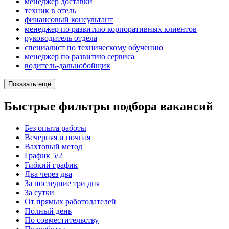
менеджер доставки
техник в отель
финансовый консультант
менеджер по развитию корпоративных клиентов
руководитель отдела
специалист по техническому обучению
менеджер по развитию сервиса
водитель-дальнобойщик
Показать ещё
Быстрые фильтры подбора вакансий
Без опыта работы
Вечерняя и ночная
Вахтовый метод
График 5/2
Гибкий график
Два через два
За последние три дня
За сутки
От прямых работодателей
Полный день
По совместительству