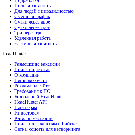
Подработка
Полная занятость
Для людей с инвалидностью
Сменный график
Сутки через двое
Сутки через трое
Три через три
Удаленная работа
Частичная занятость
HeadHunter
Размещение вакансий
Поиск по резюме
О компании
Наши вакансии
Реклама на сайте
Требования к ПО
Безопасный HeadHunter
HeadHunter API
Партнерам
Инвесторам
Каталог компаний
Поиск по вакансиям в Бийске
Сетка: соцсеть для нетворкинга